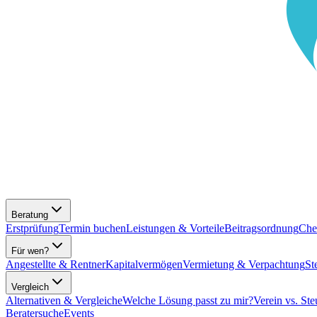
Beratung
Erstprüfung
Termin buchen
Leistungen & Vorteile
Beitragsordnung
Che
Für wen?
Angestellte & Rentner
Kapitalvermögen
Vermietung & Verpachtung
St
Vergleich
Alternativen & Vergleiche
Welche Lösung passt zu mir?
Verein vs. Ste
Beratersuche
Events