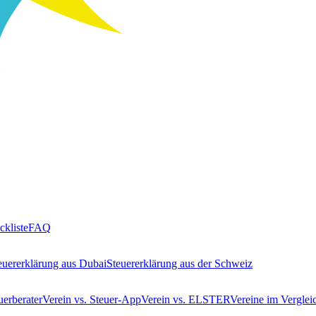
ckliste
FAQ
euererklärung aus Dubai
Steuererklärung aus der Schweiz
uerberater
Verein vs. Steuer-App
Verein vs. ELSTER
Vereine im Verglei