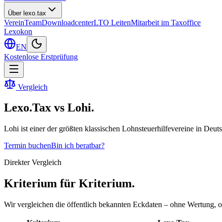
Über lexo.tax
Verein
Team
Downloadcenter
LTO Leiten
Mitarbeit im Taxoffice
Lexokon
EN
Kostenlose Erstprüfung
Vergleich
Lexo.Tax vs
Lohi
.
Lohi ist einer der größten klassischen Lohnsteuerhilfevereine in Deut
Termin buchen
Bin ich beratbar?
Direkter Vergleich
Kriterium für Kriterium.
Wir vergleichen die öffentlich bekannten Eckdaten – ohne Wertung, 