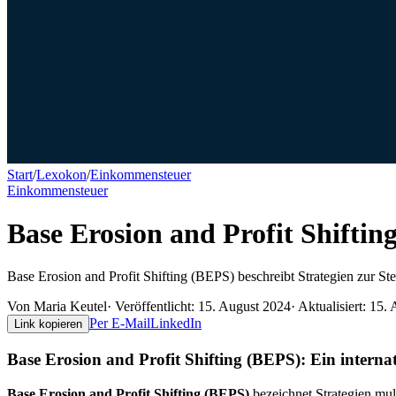
Start
/
Lexokon
/
Einkommensteuer
Einkommensteuer
Base Erosion and Profit Shifti
Base Erosion and Profit Shifting (BEPS) beschreibt Strategien zur
Von
Maria Keutel
· Veröffentlicht:
15. August 2024
· Aktualisiert:
15. 
Per E-Mail
LinkedIn
Link kopieren
Base Erosion and Profit Shifting (BEPS): Ein intern
Base Erosion and Profit Shifting (BEPS)
bezeichnet Strategien mu