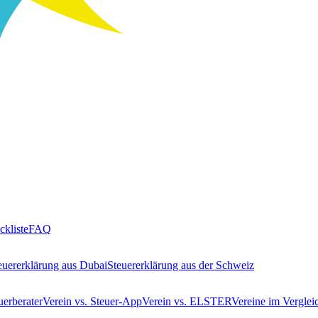
ckliste
FAQ
euererklärung aus Dubai
Steuererklärung aus der Schweiz
uerberater
Verein vs. Steuer-App
Verein vs. ELSTER
Vereine im Verglei