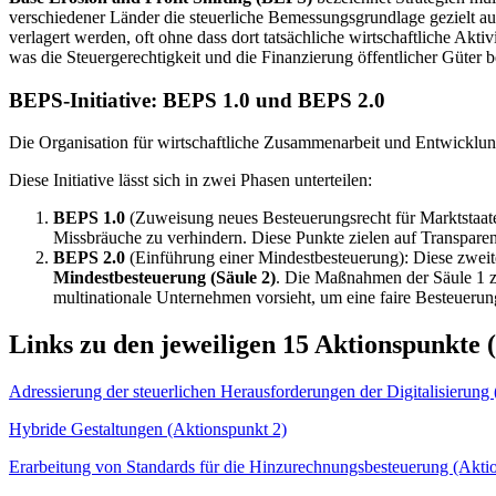
verschiedener Länder die steuerliche Bemessungsgrundlage gezielt aus
verlagert werden, oft ohne dass dort tatsächliche wirtschaftliche Aktivi
was die Steuergerechtigkeit und die Finanzierung öffentlicher Güter be
BEPS-Initiative: BEPS 1.0 und BEPS 2.0
Die Organisation für wirtschaftliche Zusammenarbeit und Entwicklun
Diese Initiative lässt sich in zwei Phasen unterteilen:
BEPS 1.0
(Zuweisung neues Besteuerungsrecht für Marktstaat
Missbräuche zu verhindern. Diese Punkte zielen auf Transparen
BEPS 2.0
(Einführung einer Mindestbesteuerung): Diese zweite
Mindestbesteuerung (Säule 2)
. Die Maßnahmen der Säule 1 zi
multinationale Unternehmen vorsieht, um eine faire Besteueru
Links zu den jeweiligen 15 Aktionspunkt
Adressierung der steuerlichen Herausforderungen der Digitalisierung
Hybride Gestaltungen (Aktionspunkt 2)
Erarbeitung von Standards für die Hinzurechnungsbesteuerung (Akti