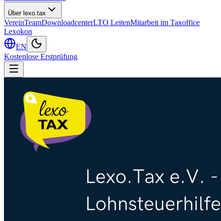
Über lexo.tax
Verein
Team
Downloadcenter
LTO Leiten
Mitarbeit im Taxoffice
Lexokon
EN
Kostenlose Erstprüfung