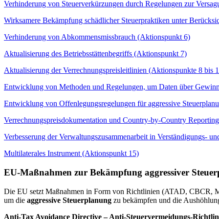
Verhinderung von Steuerverkürzungen durch Regelungen zur Versagu
Wirksamere Bekämpfung schädlicher Steuerpraktiken unter Berücksi
Verhinderung von Abkommensmissbrauch (Aktionspunkt 6)
Aktualisierung des Betriebsstättenbegriffs (Aktionspunkt 7)
Aktualisierung der Verrechnungspreisleitlinien (Aktionspunkte 8 bis 
Entwicklung von Methoden und Regelungen, um Daten über Gewinnk
Entwicklung von Offenlegungsregelungen für aggressive Steuerplan
Verrechnungspreisdokumentation und Country-by-Country Reporting
Verbesserung der Verwaltungszusammenarbeit in Verständigungs- un
Multilaterales Instrument (Aktionspunkt 15)
EU-Maßnahmen zur Bekämpfung aggressiver Steuer
Die EU setzt Maßnahmen in Form von Richtlinien (ATAD, CBCR, MDR)
um die
aggressive Steuerplanung
zu bekämpfen und die Aushöhlung 
Anti-Tax Avoidance Directive – Anti-Steuervermeidungs-Richtlin