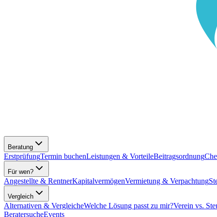
Beratung
Erstprüfung
Termin buchen
Leistungen & Vorteile
Beitragsordnung
Che
Für wen?
Angestellte & Rentner
Kapitalvermögen
Vermietung & Verpachtung
St
Vergleich
Alternativen & Vergleiche
Welche Lösung passt zu mir?
Verein vs. Ste
Beratersuche
Events