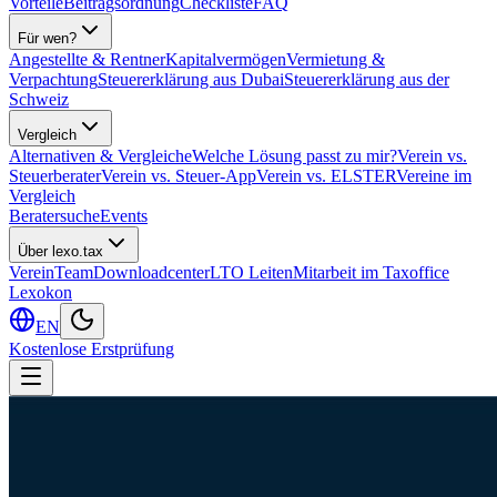
Vorteile
Beitragsordnung
Checkliste
FAQ
Für wen?
Angestellte & Rentner
Kapitalvermögen
Vermietung &
Verpachtung
Steuererklärung aus Dubai
Steuererklärung aus der
Schweiz
Vergleich
Alternativen & Vergleiche
Welche Lösung passt zu mir?
Verein vs.
Steuerberater
Verein vs. Steuer-App
Verein vs. ELSTER
Vereine im
Vergleich
Beratersuche
Events
Über lexo.tax
Verein
Team
Downloadcenter
LTO Leiten
Mitarbeit im Taxoffice
Lexokon
EN
Kostenlose Erstprüfung