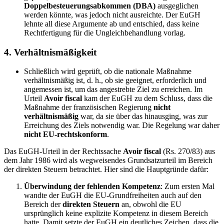
Doppelbesteuerungsabkommen (DBA)
ausgeglichen
werden könnte, was jedoch nicht ausreichte. Der EuGH
lehnte all diese Argumente ab und entschied, dass keine
Rechtfertigung für die Ungleichbehandlung vorlag.
4.
Verhältnismäßigkeit
Schließlich wird geprüft, ob die nationale Maßnahme
verhältnismäßig ist, d. h., ob sie geeignet, erforderlich und
angemessen ist, um das angestrebte Ziel zu erreichen. Im
Urteil
Avoir fiscal
kam der EuGH zu dem Schluss, dass die
Maßnahme der französischen Regierung
nicht
verhältnismäßig
war, da sie über das hinausging, was zur
Erreichung des Ziels notwendig war. Die Regelung war daher
nicht EU-rechtskonform
.
Das EuGH-Urteil in der Rechtssache
Avoir fiscal
(Rs. 270/83) aus
dem Jahr 1986 wird als wegweisendes Grundsatzurteil im Bereich
der direkten Steuern betrachtet. Hier sind die Hauptgründe dafür:
Überwindung der fehlenden Kompetenz
: Zum ersten Mal
wandte der EuGH die EU-Grundfreiheiten auch auf den
Bereich der
direkten Steuern
an, obwohl die EU
ursprünglich keine explizite Kompetenz in diesem Bereich
hatte. Damit setzte der EuGH ein deutliches Zeichen, dass die