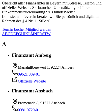
Übersicht aller Finanzämter in Bayern mit Adresse, Telefon und
offizieller Website. Sie brauchen Unterstützung bei Ihrer
Einkommensteuererklärung? Als bundesweiter
Lohnsteuerhilfeverein beraten wir Sie persönlich und digital im
Rahmen des § 4 Nr. 11 StBerG.
Termin buchen
Mitglied werden
A
B
C
D
E
F
G
H
I
K
L
M
N
P
R
S
T
W
A
Finanzamt Amberg
Mariahilfbergweg 1, 92224 Amberg
09621 309-01
Offizielle Website
Finanzamt Ansbach
Promenade 8, 91522 Ansbach
0981 9720-01