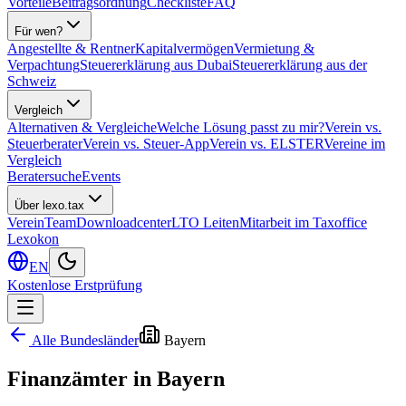
Vorteile
Beitragsordnung
Checkliste
FAQ
Für wen?
Angestellte & Rentner
Kapitalvermögen
Vermietung &
Verpachtung
Steuererklärung aus Dubai
Steuererklärung aus der
Schweiz
Vergleich
Alternativen & Vergleiche
Welche Lösung passt zu mir?
Verein vs.
Steuerberater
Verein vs. Steuer-App
Verein vs. ELSTER
Vereine im
Vergleich
Beratersuche
Events
Über lexo.tax
Verein
Team
Downloadcenter
LTO Leiten
Mitarbeit im Taxoffice
Lexokon
EN
Kostenlose Erstprüfung
Alle Bundesländer
Bayern
Finanzämter in
Bayern