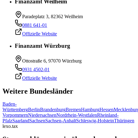
Finanzamt Weilheim
Paradeplatz 3, 82362 Weilheim
0881 641-01
Offizielle Website
Finanzamt Würzburg
Ottostraße 6, 97070 Würzburg
0931 4502-01
Offizielle Website
Weitere Bundesländer
Baden-
Württemberg
Berlin
Brandenburg
Bremen
Hamburg
Hessen
Mecklenbur
Vorpommern
Niedersachsen
Nordrhein-Westfalen
Rheinland-
Pfalz
Saarland
Sachsen
Sachsen-Anhalt
Schleswig-Holstein
Thüringen
lexo.tax