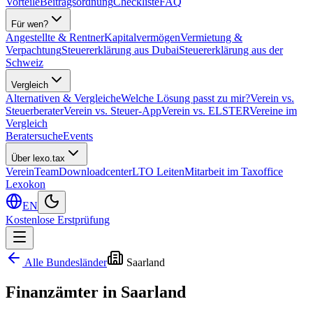
Vorteile
Beitragsordnung
Checkliste
FAQ
Für wen?
Angestellte & Rentner
Kapitalvermögen
Vermietung &
Verpachtung
Steuererklärung aus Dubai
Steuererklärung aus der
Schweiz
Vergleich
Alternativen & Vergleiche
Welche Lösung passt zu mir?
Verein vs.
Steuerberater
Verein vs. Steuer-App
Verein vs. ELSTER
Vereine im
Vergleich
Beratersuche
Events
Über lexo.tax
Verein
Team
Downloadcenter
LTO Leiten
Mitarbeit im Taxoffice
Lexokon
EN
Kostenlose Erstprüfung
Alle Bundesländer
Saarland
Finanzämter in
Saarland