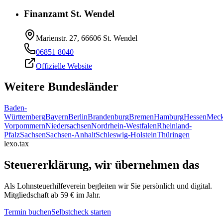
Finanzamt St. Wendel
Marienstr. 27, 66606 St. Wendel
06851 8040
Offizielle Website
Weitere Bundesländer
Baden-
Württemberg
Bayern
Berlin
Brandenburg
Bremen
Hamburg
Hessen
Meck
Vorpommern
Niedersachsen
Nordrhein-Westfalen
Rheinland-
Pfalz
Sachsen
Sachsen-Anhalt
Schleswig-Holstein
Thüringen
lexo.tax
Steuererklärung, wir übernehmen das
Als Lohnsteuerhilfeverein begleiten wir Sie persönlich und digital.
Mitgliedschaft ab 59 € im Jahr.
Termin buchen
Selbstcheck starten