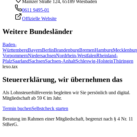
Mainzer Straße 124, 65189 Wiesbaden
0611 9495-01
Offizielle Website
Weitere Bundesländer
Baden-
Württemberg
Bayern
Berlin
Brandenburg
Bremen
Hamburg
Mecklenbur
Vorpommern
Niedersachsen
Nordrhein-Westfalen
Rheinland-
Pfalz
Saarland
Sachsen
Sachsen-Anhalt
Schleswig-Holstein
Thüringen
lexo.tax
Steuererklärung, wir übernehmen das
Als Lohnsteuerhilfeverein begleiten wir Sie persönlich und digital.
Mitgliedschaft ab 59 € im Jahr.
Termin buchen
Selbstcheck starten
Beratung im Rahmen einer Mitgliedschaft, begrenzt nach § 4 Nr. 11
StBerG.