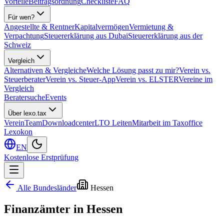
Vorteile
Beitragsordnung
Checkliste
FAQ
Für wen?
Angestellte & Rentner
Kapitalvermögen
Vermietung &
Verpachtung
Steuererklärung aus Dubai
Steuererklärung aus der
Schweiz
Vergleich
Alternativen & Vergleiche
Welche Lösung passt zu mir?
Verein vs.
Steuerberater
Verein vs. Steuer-App
Verein vs. ELSTER
Vereine im
Vergleich
Beratersuche
Events
Über lexo.tax
Verein
Team
Downloadcenter
LTO Leiten
Mitarbeit im Taxoffice
Lexokon
EN
Kostenlose Erstprüfung
Alle Bundesländer
Hessen
Finanzämter in
Hessen