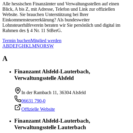
Alle hessischen Finanzämter und Verwaltungsstellen auf einen
Blick, A bis Z, mit Adresse, Telefon und Link zur offiziellen
Website. Sie brauchen Unterstützung bei Ihrer
Einkommensteuererklärung? Als bundesweiter
Lohnsteuerhilfeverein beraten wir Sie persönlich und digital im
Rahmen des § 4 Nr. 11 StBerG.
Termin buchen
Mitglied werden
A
B
D
E
F
G
H
K
L
M
N
O
R
S
W
A
Finanzamt Alsfeld-Lauterbach,
Verwaltungsstelle Alsfeld
In der Rambach 11, 36304 Alsfeld
06631 790-0
Offizielle Website
Finanzamt Alsfeld-Lauterbach,
Verwaltungsstelle Lauterbach