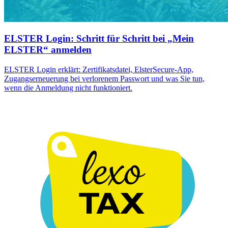
ELSTER Login: Schritt für Schritt bei „Mein
ELSTER“ anmelden
ELSTER Login erklärt: Zertifikatsdatei, ElsterSecure-App,
Zugangserneuerung bei verlorenem Passwort und was Sie tun,
wenn die Anmeldung nicht funktioniert.