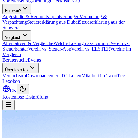
Vorteile
Beitragsordnung
Checkliste
FAQ
Für wen?
Angestellte & Rentner
Kapitalvermögen
Vermietung &
Verpachtung
Steuererklärung aus Dubai
Steuererklärung aus der
Schweiz
Vergleich
Alternativen & Vergleiche
Welche Lösung passt zu mir?
Verein vs.
Steuerberater
Verein vs. Steuer-App
Verein vs. ELSTER
Vereine im
Vergleich
Beratersuche
Events
Über lexo.tax
Verein
Team
Downloadcenter
LTO Leiten
Mitarbeit im Taxoffice
Lexokon
EN
Kostenlose Erstprüfung