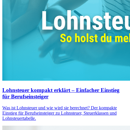
Lohnsteuer kompakt erklärt – Einfacher Einstieg
für Berufseinsteiger
Was ist Lohnsteuer und wie wird sie berechnet? Der kompakte
Einstieg für Berufseinsteiger zu Lohnsteuer, Steuerklassen und
Lohnsteuertabelle.