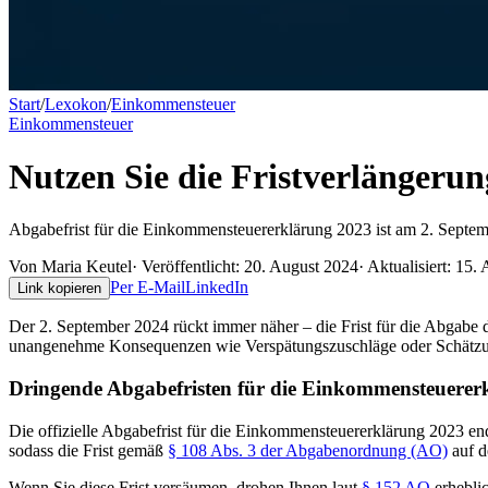
Start
/
Lexokon
/
Einkommensteuer
Einkommensteuer
Nutzen Sie die Fristverlängeru
Abgabefrist für die Einkommensteuererklärung 2023 ist am 2. Septemb
Von
Maria Keutel
· Veröffentlicht:
20. August 2024
· Aktualisiert:
15. 
Per E-Mail
LinkedIn
Link kopieren
Der 2. September 2024 rückt immer näher – die Frist für die Abgabe d
unangenehme Konsequenzen wie Verspätungszuschläge oder Schätzungen
Dringende Abgabefristen für die Einkommensteuerer
Die offizielle Abgabefrist für die Einkommensteuererklärung 2023 e
sodass die Frist gemäß
§ 108 Abs. 3 der Abgabenordnung (AO)
auf d
Wenn Sie diese Frist versäumen, drohen Ihnen laut
§ 152 AO
erheblic