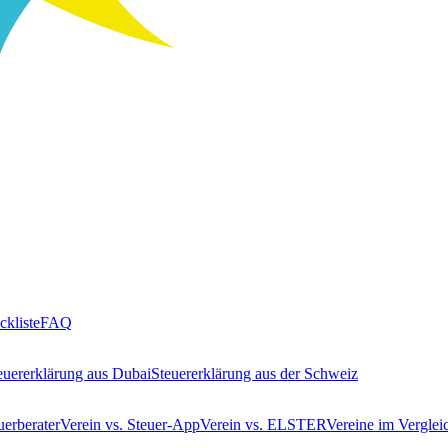
ckliste
FAQ
euererklärung aus Dubai
Steuererklärung aus der Schweiz
uerberater
Verein vs. Steuer-App
Verein vs. ELSTER
Vereine im Verglei