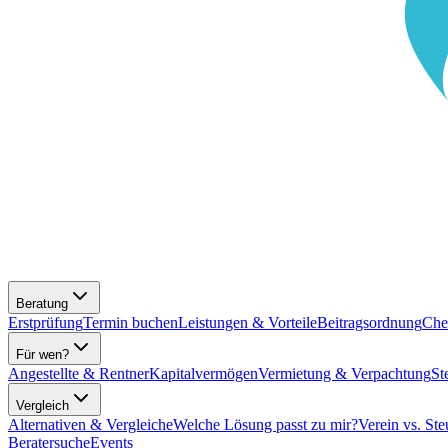
Beratung
Erstprüfung
Termin buchen
Leistungen & Vorteile
Beitragsordnung
Che
Für wen?
Angestellte & Rentner
Kapitalvermögen
Vermietung & Verpachtung
St
Vergleich
Alternativen & Vergleiche
Welche Lösung passt zu mir?
Verein vs. Ste
Beratersuche
Events