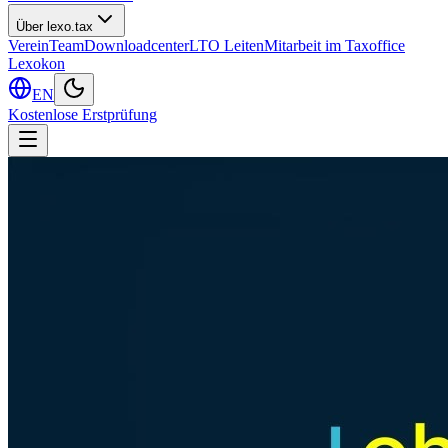
Über lexo.tax
Verein
Team
Downloadcenter
LTO Leiten
Mitarbeit im Taxoffice
Lexokon
EN
Kostenlose Erstprüfung