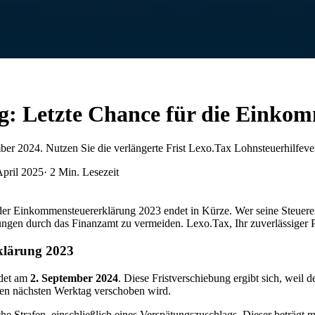
ng: Letzte Chance für die Einko
er 2024. Nutzen Sie die verlängerte Frist Lexo.Tax Lohnsteuerhilfeve
April 2025
·
2
Min. Lesezeit
er Einkommensteuererklärung 2023 endet in Kürze. Wer seine Steuererkl
 durch das Finanzamt zu vermeiden. Lexo.Tax, Ihr zuverlässiger Partn
klärung 2023
ndet am
2. September 2024
. Diese Fristverschiebung ergibt sich, weil d
en nächsten Werktag verschoben wird.
he Strafen, einschließlich eines Verspätungszuschlags. Dieser beträgt