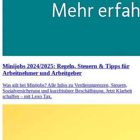
Minijobs 2024/2025: Regeln, Steuern & Tipps für
Arbeitnehmer und Arbeitgeber
Was gilt bei Minijobs? Alle Infos zu Verdienstgrenzen, Steuern,
Sozialversicherung und kurzfristiger Beschäftigung. Jetzt Klarheit
schaffen – mit Lexo Tax.