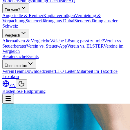
Vorteile
Beitragsordnung
Checkliste
FAQ
Für wen?
Angestellte & Rentner
Kapitalvermögen
Vermietung &
Verpachtung
Steuererklärung aus Dubai
Steuererklärung aus der
Schweiz
Vergleich
Alternativen & Vergleiche
Welche Lösung passt zu mir?
Verein vs.
Steuerberater
Verein vs. Steuer-App
Verein vs. ELSTER
Vereine im
Vergleich
Beratersuche
Events
Über lexo.tax
Verein
Team
Downloadcenter
LTO Leiten
Mitarbeit im Taxoffice
Lexokon
EN
Kostenlose Erstprüfung