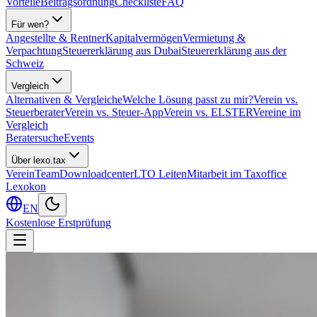
Vorteile
Beitragsordnung
Checkliste
FAQ
Für wen?
Angestellte & Rentner
Kapitalvermögen
Vermietung &
Verpachtung
Steuererklärung aus Dubai
Steuererklärung aus der
Schweiz
Vergleich
Alternativen & Vergleiche
Welche Lösung passt zu mir?
Verein vs.
Steuerberater
Verein vs. Steuer-App
Verein vs. ELSTER
Vereine im
Vergleich
Beratersuche
Events
Über lexo.tax
Verein
Team
Downloadcenter
LTO Leiten
Mitarbeit im Taxoffice
Lexokon
EN
Kostenlose Erstprüfung