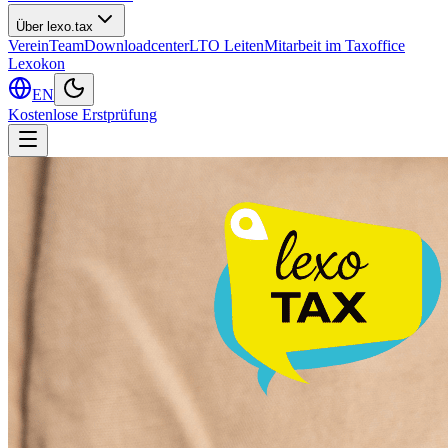
Über lexo.tax
Verein
Team
Downloadcenter
LTO Leiten
Mitarbeit im Taxoffice
Lexokon
EN
Kostenlose Erstprüfung