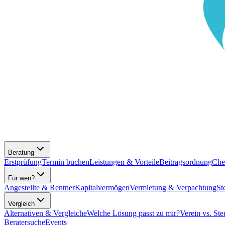
Beratung
Erstprüfung
Termin buchen
Leistungen & Vorteile
Beitragsordnung
Che
Für wen?
Angestellte & Rentner
Kapitalvermögen
Vermietung & Verpachtung
St
Vergleich
Alternativen & Vergleiche
Welche Lösung passt zu mir?
Verein vs. Ste
Beratersuche
Events