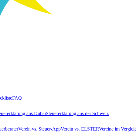
ckliste
FAQ
euererklärung aus Dubai
Steuererklärung aus der Schweiz
uerberater
Verein vs. Steuer-App
Verein vs. ELSTER
Vereine im Verglei