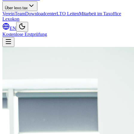
Über lexo.tax
Verein
Team
Downloadcenter
LTO Leiten
Mitarbeit im Taxoffice
Lexokon
EN
Kostenlose Erstprüfung