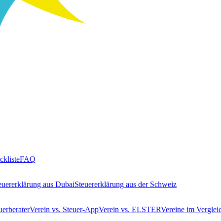
ckliste
FAQ
euererklärung aus Dubai
Steuererklärung aus der Schweiz
uerberater
Verein vs. Steuer-App
Verein vs. ELSTER
Vereine im Verglei