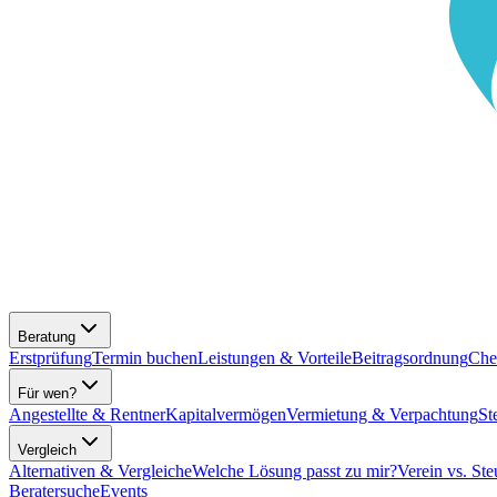
Beratung
Erstprüfung
Termin buchen
Leistungen & Vorteile
Beitragsordnung
Che
Für wen?
Angestellte & Rentner
Kapitalvermögen
Vermietung & Verpachtung
St
Vergleich
Alternativen & Vergleiche
Welche Lösung passt zu mir?
Verein vs. Ste
Beratersuche
Events