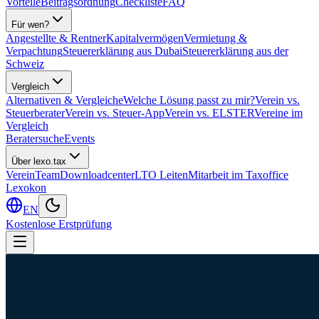
Vorteile
Beitragsordnung
Checkliste
FAQ
Für wen?
Angestellte & Rentner
Kapitalvermögen
Vermietung &
Verpachtung
Steuererklärung aus Dubai
Steuererklärung aus der
Schweiz
Vergleich
Alternativen & Vergleiche
Welche Lösung passt zu mir?
Verein vs.
Steuerberater
Verein vs. Steuer-App
Verein vs. ELSTER
Vereine im
Vergleich
Beratersuche
Events
Über lexo.tax
Verein
Team
Downloadcenter
LTO Leiten
Mitarbeit im Taxoffice
Lexokon
EN
Kostenlose Erstprüfung