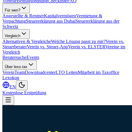
Vorteile
Beitragsordnung
Checkliste
FAQ
Für wen?
Angestellte & Rentner
Kapitalvermögen
Vermietung &
Verpachtung
Steuererklärung aus Dubai
Steuererklärung aus der
Schweiz
Vergleich
Alternativen & Vergleiche
Welche Lösung passt zu mir?
Verein vs.
Steuerberater
Verein vs. Steuer-App
Verein vs. ELSTER
Vereine im
Vergleich
Beratersuche
Events
Über lexo.tax
Verein
Team
Downloadcenter
LTO Leiten
Mitarbeit im Taxoffice
Lexokon
EN
Kostenlose Erstprüfung