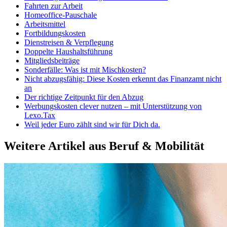
Fahrten zur Arbeit
Homeoffice-Pauschale
Arbeitsmittel
Fortbildungskosten
Dienstreisen & Verpflegung
Doppelte Haushaltsführung
Mitgliedsbeiträge
Sonderfälle: Was ist mit Mischkosten?
Nicht abzugsfähig: Diese Kosten erkennt das Finanzamt nicht
an
Der richtige Zeitpunkt für den Abzug
Werbungskosten clever nutzen – mit Unterstützung von
Lexo.Tax
Weil jeder Euro zählt sind wir für Dich da.
Weitere Artikel aus
Beruf & Mobilität