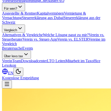
Vorteile
Beitragsordnung
Checkliste
FAQ
Für wen?
Angestellte & Rentner
Kapitalvermögen
Vermietung &
Verpachtung
Steuererklärung aus Dubai
Steuererklärung aus der
Schweiz
Vergleich
Alternativen & Vergleiche
Welche Lösung passt zu mir?
Verein vs.
Steuerberater
Verein vs. Steuer-App
Verein vs. ELSTER
Vereine im
Vergleich
Beratersuche
Events
Über lexo.tax
Verein
Team
Downloadcenter
LTO Leiten
Mitarbeit im Taxoffice
Lexokon
EN
Kostenlose Erstprüfung