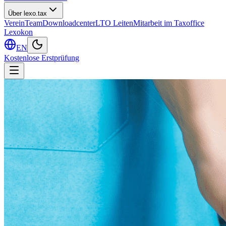
Über lexo.tax
Verein
Team
Downloadcenter
LTO Leiten
Mitarbeit im Taxoffice
Lexokon
EN
Kostenlose Erstprüfung