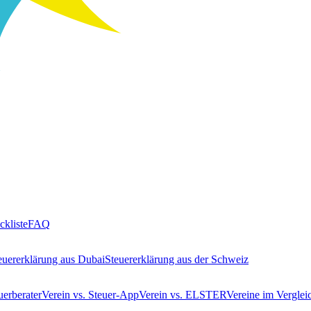
ckliste
FAQ
euererklärung aus Dubai
Steuererklärung aus der Schweiz
uerberater
Verein vs. Steuer-App
Verein vs. ELSTER
Vereine im Verglei