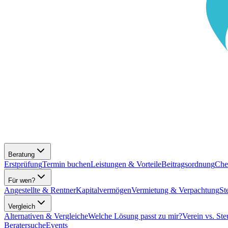
Beratung
Erstprüfung
Termin buchen
Leistungen & Vorteile
Beitragsordnung
Che
Für wen?
Angestellte & Rentner
Kapitalvermögen
Vermietung & Verpachtung
St
Vergleich
Alternativen & Vergleiche
Welche Lösung passt zu mir?
Verein vs. Ste
Beratersuche
Events