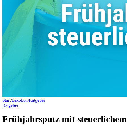
Start
/
Lexokon
/
Ratgeber
Ratgeber
Frühjahrsputz mit steuerlichem 